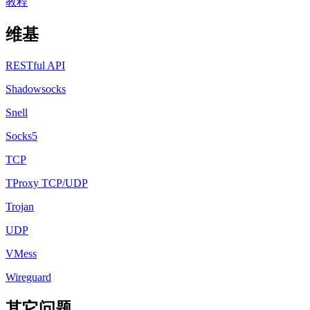
教程
维基
RESTful API
Shadowsocks
Snell
Socks5
TCP
TProxy TCP/UDP
Trojan
UDP
VMess
Wireguard
其它问题